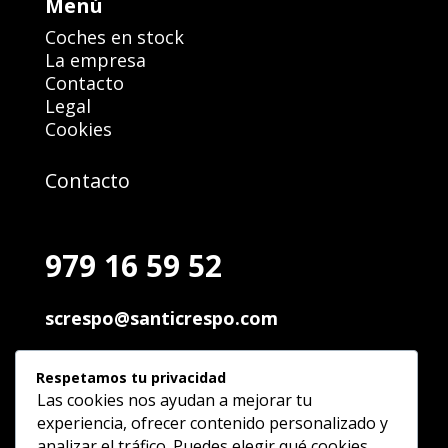
Menú
Coches en stock
La empresa
Contacto
Legal
Cookies
Contacto
979 16 59 52
screspo@santicrespo.com
Pol. Ind. Palencia
Respetamos tu privacidad
C/ Andalucia, 89 34004 Palencia
Las cookies nos ayudan a mejorar tu
experiencia, ofrecer contenido personalizado y
analizar el tráfico. Puedes elegir qué cookies