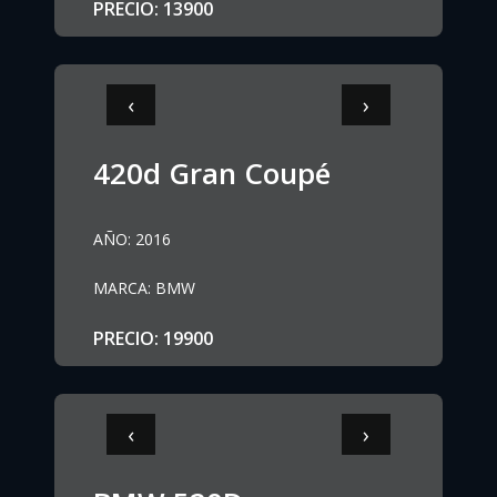
PRECIO
:
13900
‹
›
420d Gran Coupé
AÑO
:
2016
MARCA
:
BMW
PRECIO
:
19900
‹
›