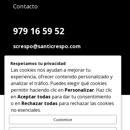
Contacto
979 16 59 52
screspo@santicrespo.com
Pol. Ind. Palencia
Respetamos tu privacidad
C/ Andalucia, 89 34004 Palencia
Las cookies nos ayudan a mejorar tu
experiencia, ofrecer contenido personalizado y
analizar el tráfico. Puedes elegir qué cookies
permitir haciendo clic en
Personalizar
. Haz clic
en
Aceptar todas
para dar tu consentimiento
o en
Rechazar todas
para rechazar las cookies
no esenciales.
Customize
Financiado por la Unión Europea