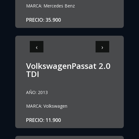
MARCA
:
Mercedes Benz
PRECIO
:
35.900
‹
›
VolkswagenPassat 2.0
TDI
AÑO
:
2013
MARCA
:
Volkswagen
PRECIO
:
11.900