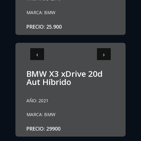
MARCA
:
BMW
PRECIO
:
25.900
‹
›
BMW X3 xDrive 20d
Aut Híbrido
AÑO
:
2021
MARCA
:
BMW
PRECIO
:
29900