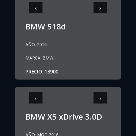
‹
›
BMW 518d
AÑO
:
2016
MARCA
:
BMW
PRECIO
:
18900
‹
›
BMW X5 xDrive 3.0D
AÑO
:
MOD 2016