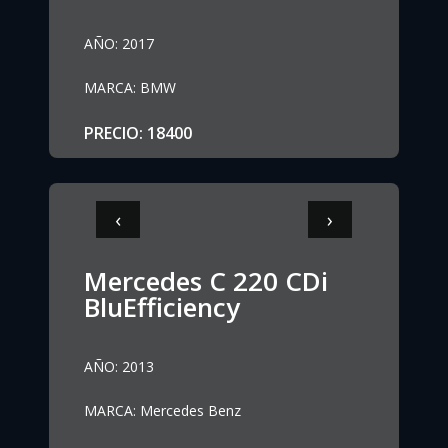
AÑO
:
2017
MARCA
:
BMW
PRECIO
:
18400
‹
›
Mercedes C 220 CDi
BluEfficiency
AÑO
:
2013
MARCA
:
Mercedes Benz