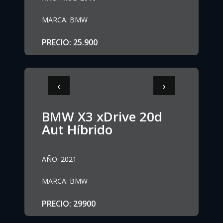
MARCA
:
BMW
PRECIO
:
25.900
‹
›
BMW X3 xDrive 20d
Aut Híbrido
AÑO
:
2021
MARCA
:
BMW
PRECIO
:
29900