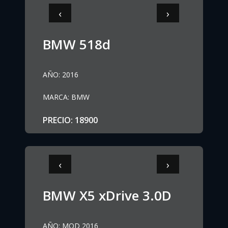
‹
›
BMW 518d
AÑO
:
2016
MARCA
:
BMW
PRECIO
:
18900
‹
›
BMW X5 xDrive 3.0D
AÑO
:
MOD 2016