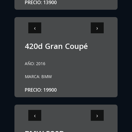
PRECIO
:
13900
‹
›
420d Gran Coupé
AÑO
:
2016
MARCA
:
BMW
PRECIO
:
19900
‹
›