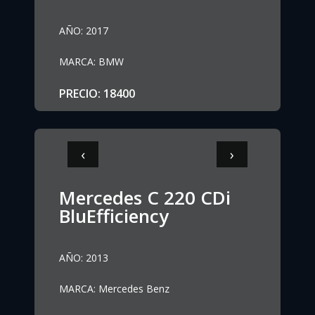
AÑO
:
2017
MARCA
:
BMW
PRECIO
:
18400
‹
›
Mercedes C 220 CDi
BluEfficiency
AÑO
:
2013
MARCA
:
Mercedes Benz