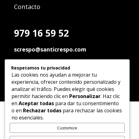
Contacto
979 16 59 52
screspo@santicrespo.com
Pol. Ind. Palencia
Respetamos tu privacidad
C/ Andalucia, 89 34004 Palencia
Las cookies nos ayudan a mejorar tu
experiencia, ofrecer contenido personalizado y
analizar el tráfico. Puedes elegir qué cookies
permitir haciendo clic en
Personalizar
. Haz clic
en
Aceptar todas
para dar tu consentimiento
o en
Rechazar todas
para rechazar las cookies
no esenciales.
Customize
Financiado por la Unión Europea